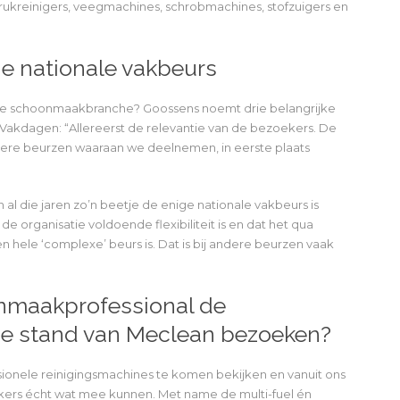
kreinigers, veegmachines, schrobmachines, stofzuigers en
e nationale vakbeurs
 de schoonmaakbranche? Goossens noemt drie belangrijke
kdagen: “Allereerst de relevantie van de bezoekers. De
dere beurzen waaraan we deelnemen, in eerste plaats
 die jaren zo’n beetje de enige nationale vakbeurs is
 de organisatie voldoende flexibiliteit is en dat het qua
 hele ‘complexe’ beurs is. Dat is bij andere beurzen vaak
nmaakprofessional de
e stand van Meclean bezoeken?
sionele reinigingsmachines te komen bekijken en vanuit ons
kers écht wat mee kunnen. Met name de multi-fuel én