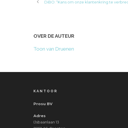
DiBO: “Kans om onze klantenkring te verbred
OVER DE AUTEUR
Toon van Druenen
KANTOOR
Prosu BV
Adres
IJsbaanlaan 13