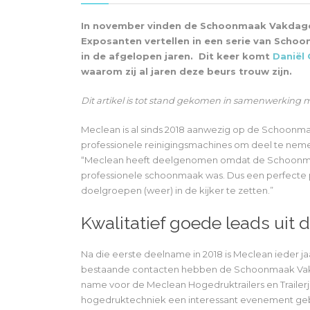
In november vinden de Schoonmaak Vakdagen 
Exposanten vertellen in een serie van Scho
in de afgelopen jaren. Dit keer komt
Daniël
waarom zij al jaren deze beurs trouw zijn.
Dit artikel is tot stand gekomen in samenwerking
Meclean is al sinds 2018 aanwezig op de Schoonm
professionele reinigingsmachines om deel te nemen 
“Meclean heeft deelgenomen omdat de Schoonma
professionele schoonmaak was. Dus een perfecte pl
doelgroepen (weer) in de kijker te zetten.”
Kwalitatief goede leads ui
Na die eerste deelname in 2018 is Meclean ieder j
bestaande contacten hebben de Schoonmaak Vakda
name voor de Meclean Hogedruktrailers en Trail
hogedruktechniek een interessant evenement gebl