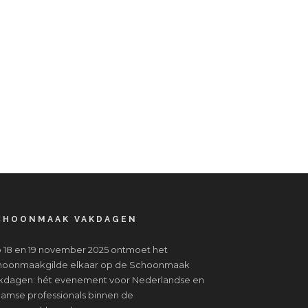
CHOONMAAK VAKDAGEN
 18 en 19 november 2025 ontmoet het
hoonmaakgilde elkaar op de Schoonmaak
kdagen: hét evenement voor Nederlandse en
aamse professionals binnen de