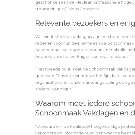
geschonken aan de Meclean professionele hogedru
stoomreinigers,” aldus Goossens.
Relevante bezoekers en enig
Wat vindt Meclean belangrijk aan een beurs voor
redenen voor hun deelname aan de Schoonmaak Va
Schoonmaak Vakdagen is voor ons, net als alle an
bedoeld voor het verkrijgen van kwaliteitsleads.”
“Het tweede punt is dat de Schoonmaak Vakdagen al
gebleven. Tenslotte vinden we het fijn dat er vanuit
organisatie vanuit onze marketingafdeling ook geen
anders,” vervolgt hij.
Waarom moet iedere schoo
Schoonmaak Vakdagen en d
“Uiteraard om de kwalitatief hoogwaardige profes
verkoopteam informatie te krijgen waar de bezoe