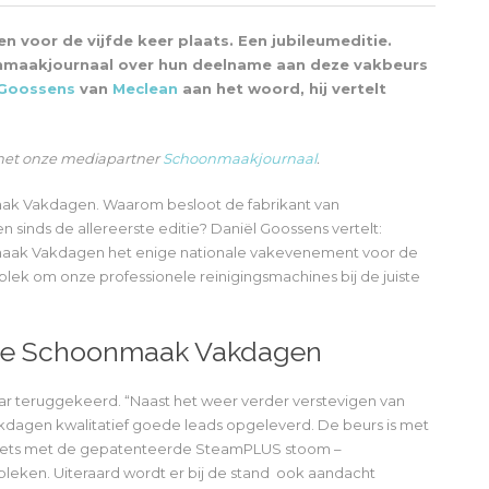
voor de vijfde keer plaats. Een jubileumeditie.
onmaakjournaal over hun deelname aan deze vakbeurs
 Goossens
van
Meclean
aan het woord, hij vertelt
 met onze mediapartner
Schoonmaakjournaal
.
aak Vakdagen. Waarom besloot de fabrikant van
sinds de allereerste editie? Daniël Goossens vertelt:
ak Vakdagen het enige nationale vakevenement voor de
ek om onze professionele reinigingsmachines bij de juiste
t de Schoonmaak Vakdagen
aar teruggekeerd. “Naast het weer verder verstevigen van
gen kwalitatief goede leads opgeleverd. De beurs is met
erjets met de gepatenteerde SteamPLUS stoom –
eken. Uiteraard wordt er bij de stand ook aandacht