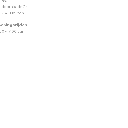
res
idoornkade 24
92 AE Houten
eningstijden
00 - 17:00 uur