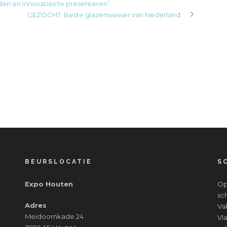
en en innovaties te presenteren”
GEZOCHT: Beste glazenwasser van Nederland
BEURSLOCATIE
S
Expo Houten
Op
sc
Adres
Va
Meidoornkade 24
Vl