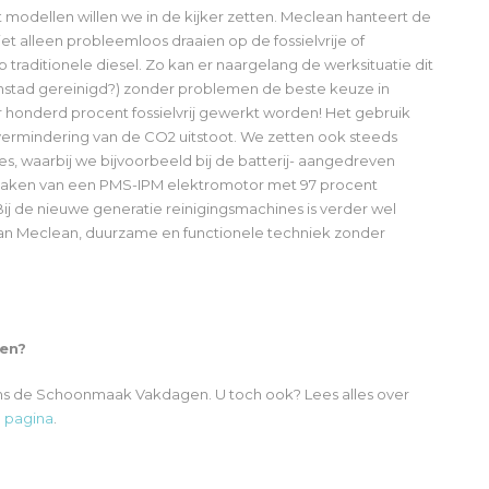
t modellen willen we in de kijker zetten. Meclean hanteert de
et alleen probleemloos draaien op de fossielvrije of
raditionele diesel. Zo kan er naargelang de werksituatie dit
nenstad gereinigd?) zonder problemen de beste keuze in
honderd procent fossielvrij gewerkt worden! Het gebruik
 vermindering van de CO2 uitstoot. We zetten ook steeds
s, waarbij we bijvoorbeeld bij de batterij- aangedreven
ik maken van een PMS-IPM elektromotor met 97 procent
Bij de nieuwe generatie reinigingsmachines is verder wel
van Meclean, duurzame en functionele techniek zonder
en?
ns de Schoonmaak Vakdagen. U toch ook? Lees alles over
 pagina
.