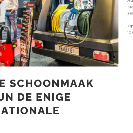
Ad
Me
39
Op
10:
DE SCHOONMAAK
JN DE ENIGE
NATIONALE