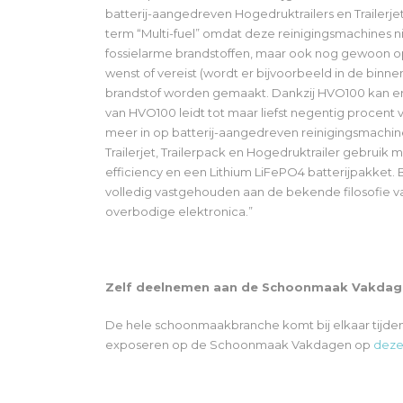
batterij-aangedreven Hogedruktrailers en Trailerje
term “Multi-fuel” omdat deze reinigingsmachines ni
fossielarme brandstoffen, maar ook nog gewoon op t
wenst of vereist (wordt er bijvoorbeeld in de bin
brandstof worden gemaakt. Dankzij HVO100 kan er 
van HVO100 leidt tot maar liefst negentig procent
meer in op batterij-aangedreven reinigingsmachine
Trailerjet, Trailerpack en Hogedruktrailer gebru
efficiency en een Lithium LiFePO4 batterijpakket. 
volledig vastgehouden aan de bekende filosofie 
overbodige elektronica.”
Zelf deelnemen aan de Schoonmaak Vakdag
De hele schoonmaakbranche komt bij elkaar tijde
exposeren op de Schoonmaak Vakdagen op
deze