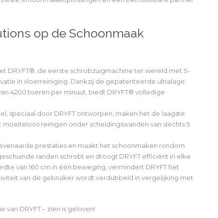
lutions op de Schoonmaak
 DRYFT®, de eerste schrobzuigmachine ter wereld met S-
tie in vloerreiniging. Dankzij de gepatenteerde ultralage
an 4200 toeren per minuut, biedt DRYFT® volledige
iel, speciaal door DRYFT ontworpen, maken het de laagste
t moeiteloos reinigen onder scheidingswanden van slechts 5
ëvenaarde prestaties en maakt het schoonmaken rondom
geschuinde randen schrobt en droogt DRYFT efficiënt in elke
edte van 160 cm in één beweging, vermindert DRYFT het
viteit van de gebruiker wordt verdubbeld in vergelijking met
e van DRYFT – zien is geloven!