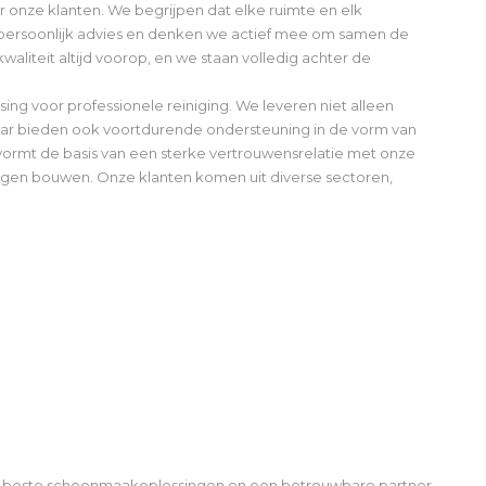
 onze klanten. We begrijpen dat elke ruimte en elk
ersoonlijk advies en denken we actief mee om samen de
waliteit altijd voorop, en we staan volledig achter de
ing voor professionele reiniging. We leveren niet alleen
ar bieden ook voortdurende ondersteuning in de vorm van
 vormt de basis van een sterke vertrouwensrelatie met onze
ngen bouwen. Onze klanten komen uit diverse sectoren,
 de beste schoonmaakoplossingen en een betrouwbare partner