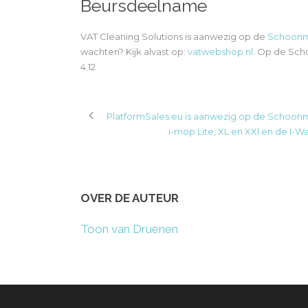
Beursdeelname
VAT Cleaning Solutions is aanwezig op de
Schoonm
wachten? Kijk alvast op:
vatwebshop.nl
. Op de Sch
4.12
PlatformSales.eu is aanwezig op de Schoo
i-mop Lite, XL en XXl en de I-
OVER DE AUTEUR
Toon van Druenen