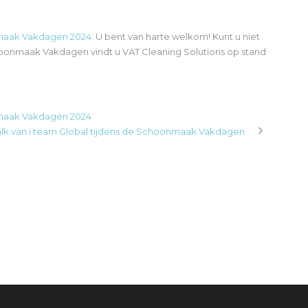
aak Vakdagen 2024
. U bent van harte welkom! Kunt u niet
oonmaak Vakdagen vindt u VAT Cleaning Solutions op stand
nmaak Vakdagen 2024
Walk van i team Global tijdens de Schoonmaak Vakdagen