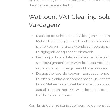
die altijd met je meedenkt.
Wat toont VAT Cleaning So
Vakdagen?
Maak op de Schoonmaak Vakdagen kennis met
Motion technologie – een baanbrekende innova
profielkop en indrukwekkende schrobkracht v
reinigingsdekking zonder obstakels.
De compacte, digitale motor en het lage prof
schrobzuigmachine ter wereld. Ideaal voor he
cm hoog en op moeilijk bereikbare plekken.
De gepatenteerde kopvorm zorgt voor onge
toiletten in enkele seconden mogelijk. Met af
hoek. Met een indrukwekkende reinigingsbre
aantal stappen met 75%, waardoor de producti
traditionele machines.
Kom langs op onze stand voor een live demonstrati