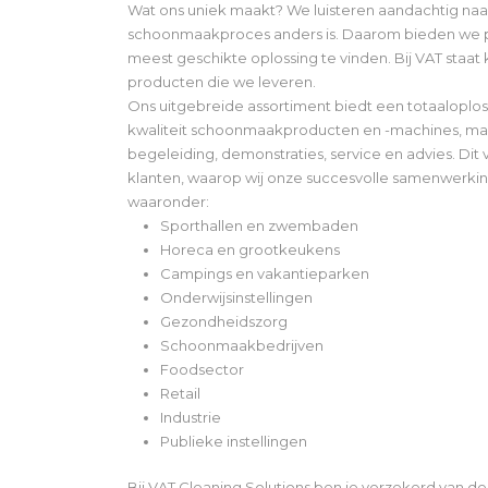
Wat ons uniek maakt? We luisteren aandachtig naar
schoonmaakproces anders is. Daarom bieden we p
meest geschikte oplossing te vinden. Bij VAT staat k
producten die we leveren.
Ons uitgebreide assortiment biedt een totaaloploss
kwaliteit schoonmaakproducten en -machines, ma
begeleiding, demonstraties, service en advies. Dit
klanten, waarop wij onze succesvolle samenwerki
waaronder:
Sporthallen en zwembaden
Horeca en grootkeukens
Campings en vakantieparken
Onderwijsinstellingen
Gezondheidszorg
Schoonmaakbedrijven
Foodsector
Retail
Industrie
Publieke instellingen
Bij VAT Cleaning Solutions ben je verzekerd van