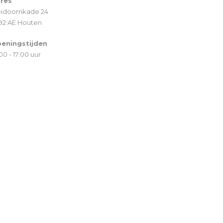
res
idoornkade 24
92 AE Houten
eningstijden
00 - 17:00 uur