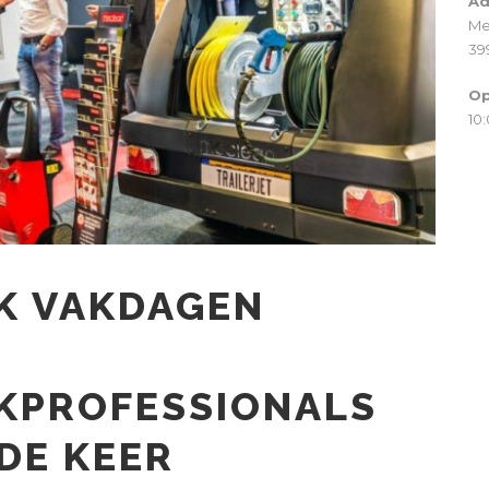
Ad
Me
39
Op
10:
K VAKDAGEN
KPROFESSIONALS
DE KEER