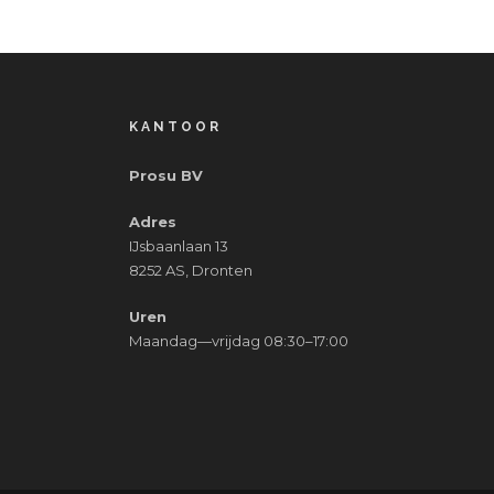
KANTOOR
Prosu BV
Adres
IJsbaanlaan 13
8252 AS, Dronten
Uren
Maandag—vrijdag 08:30–17:00