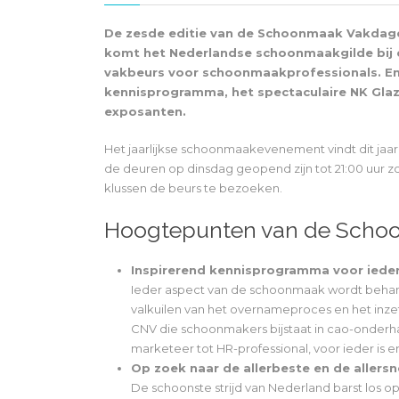
De zesde editie van de Schoonmaak Vakdage
komt het Nederlandse schoonmaakgilde bij e
vakbeurs voor schoonmaakprofessionals. Enk
kennisprogramma, het spectaculaire NK Gla
exposanten.
Het jaarlijkse schoonmaakevenement vindt dit jaar 
de deuren op dinsdag geopend zijn tot 21:00 uur zo
klussen de beurs te bezoeken.
Hoogtepunten van de Scho
Inspirerend kennisprogramma voor ieder
Ieder aspect van de schoonmaak wordt behan
valkuilen van het overnameproces en het inz
CNV die schoonmakers bijstaat in cao-onderh
marketeer tot HR-professional, voor ieder is e
Op zoek naar de allerbeste en de allers
De schoonste strijd van Nederland barst los o