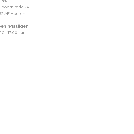
res
idoornkade 24
92 AE Houten
eningstijden
00 - 17:00 uur