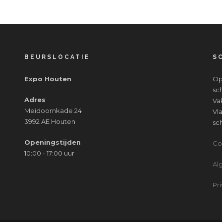
BEURSLOCATIE
S
Expo Houten
Op
sc
Adres
Va
Meidoornkade 24
Vl
3992 AE Houten
sc
Openingstijden
Co
10:00 - 17:00 uur
Al
Pr