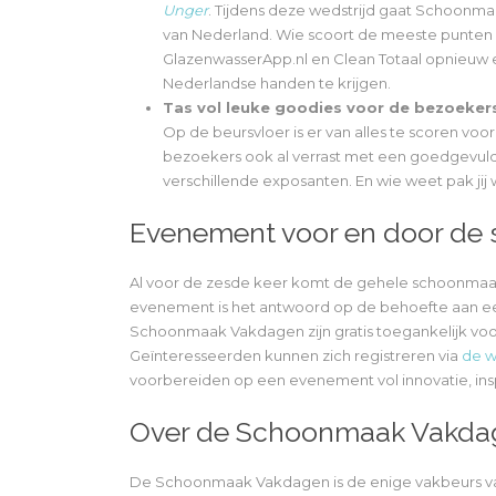
Unger
. Tijdens deze wedstrijd gaat Schoonm
van Nederland. Wie scoort de meeste punten 
GlazenwasserApp.nl en Clean Totaal opnieuw
Nederlandse handen te krijgen.
Tas vol leuke goodies voor de bezoeker
Op de beursvloer is er van alles te scoren v
bezoekers ook al verrast met een goedgevuld
verschillende exposanten. En wie weet pak jij
Evenement voor en door de
Al voor de zesde keer komt de gehele schoonmaa
evenement is het antwoord op de behoefte aan e
Schoonmaak Vakdagen zijn gratis toegankelijk vo
Geïnteresseerden kunnen zich registreren via
de w
voorbereiden op een evenement vol innovatie, ins
Over de Schoonmaak Vakda
De Schoonmaak Vakdagen is de enige vakbeurs van