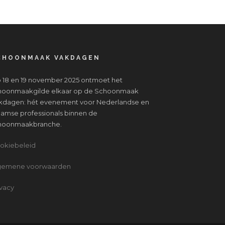
CHOONMAAK VAKDAGEN
 18 en 19 november 2025 ontmoet het
hoonmaakgilde elkaar op de Schoonmaak
kdagen: hét evenement voor Nederlandse en
aamse professionals binnen de
hoonmaakbranche.
okiebeleid
gemene voorwaarden
ivacy