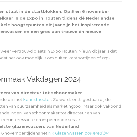
n staat in de startblokken. Op 5 en 6 november
lkaar in de Expo in Houten tijdens dé Nederlandse
ele hoogtepunten dit jaar zijn het inspirerende
zenwassen en een gros aan trouwe én nieuwe
weer vertrouwd plaats in Expo Houten. Nieuw dit jaar is dat
dat het ook mogelijk is om buiten kantoortijden of zzp-
onmaak Vakdagen 2024
een: van directeur tot schoonmaker
deld in het
kennistheater
. Zo wordt er stilgestaan bij de
etten van duurzaamheid als marketingtool. Maar ook vakbond
andelingen. Van schoonmaker tot directeur en van
r een interessante en inspirerende sessie.
nelste glazenwassers van Nederland
p 6 november tijdens het
NK Glazenwassen
powered by