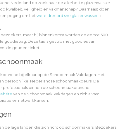
akend Nederland op zoek naar de allerbeste glazenwasser
op kwaliteit, veiligheid en vakmanschap? Daarnaast doen
 een poging om het
wereldrecord snelglazenwassen
in
s
oor bezoekers, maar bij binnenkomst worden de eerste 500
e goodiebag. Deze tas is gevuld met goodies van
 wel de gouden ticket…
 schoonmaak
kbranche bij elkaar op de Schoonmaak Vakdagen. Het
en persoonlijke, Nederlandse schoonmaakbeurs. De
or professionals binnen de schoonmaakbranche.
ebsite
van de Schoonmaak Vakdagen en zich alvast
piratie en netwerkkansen.
gen
 de lage landen die zich richt op schoonmakers. Bezoekers