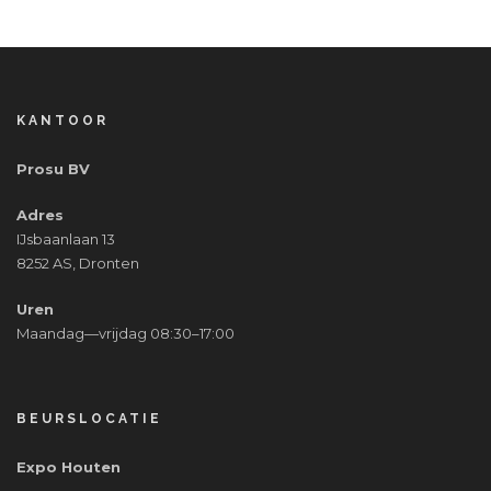
KANTOOR
Prosu BV
Adres
IJsbaanlaan 13
8252 AS, Dronten
Uren
Maandag—vrijdag 08:30–17:00
BEURSLOCATIE
Expo Houten