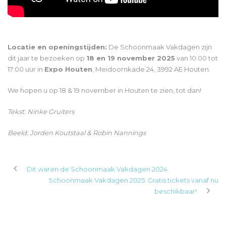
Locatie en openingstijden:
De Schoonmaak Vakdagen zijn
dit jaar te bezoeken op
18 en 19 november 2025
van 10:00 tot
17:00 uur in
Expo Houten
, Meidoornkade 24, 3992 AE Houten.
We hopen u op 18 & 19 november in Houten te zien, tot dan!
Tekst: Ninke Gruiters
Beeld: Jorden Koutstaal & Robin Nannings
Dit waren de Schoonmaak Vakdagen 2024
Schoonmaak Vakdagen 2025: Gratis tickets vanaf nu
beschikbaar!