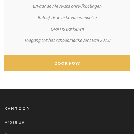
Ervaar de nieuwste ontwikkelingen
Beleef de kracht van innovatie
GRATIS parkeren
Toegang tot hét schoonmaakevent van 2023!
BOOK NOW
KANTOOR
Prosu BV