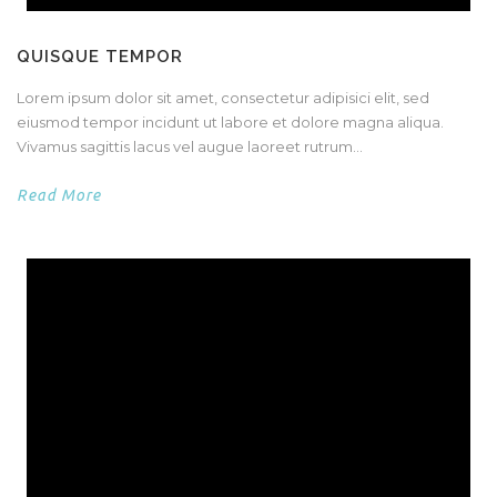
QUISQUE TEMPOR
Lorem ipsum dolor sit amet, consectetur adipisici elit, sed
eiusmod tempor incidunt ut labore et dolore magna aliqua.
Vivamus sagittis lacus vel augue laoreet rutrum...
Read More