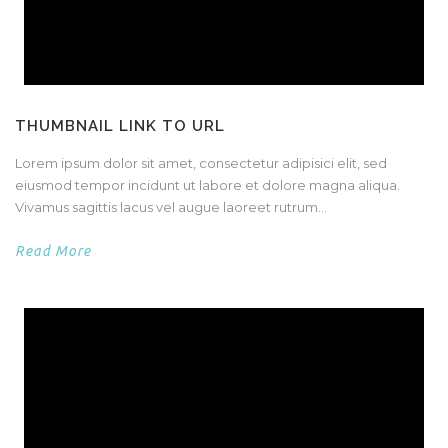
THUMBNAIL LINK TO URL
Lorem ipsum dolor sit amet, consectetur adipisici elit, sed
eiusmod tempor incidunt ut labore et dolore magna aliqua.
Vivamus sagittis lacus vel augue laoreet rutrum...
Read More