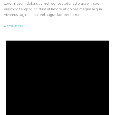
Lorem ipsum dolor sit amet, consectetur adipisici elit, sed
eiusmod tempor incidunt ut labore et dolore magna aliqua.
Vivamus sagittis lacus vel augue laoreet rutrum...
Read More