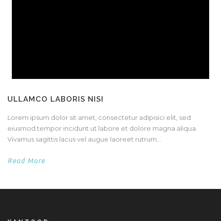
ULLAMCO LABORIS NISI
Lorem ipsum dolor sit amet, consectetur adipisici elit, sed
eiusmod tempor incidunt ut labore et dolore magna aliqua.
Vivamus sagittis lacus vel augue laoreet rutrum...
Read More