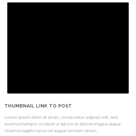
THUMBNAIL LINK TO POST
Lorem ipsum dolor sit amet, consectetur adipisici elit, sed
eiusmod tempor incidunt ut labore et dolore magna aliqua.
Vivamus sagittis lacus vel augue laoreet rutrum...