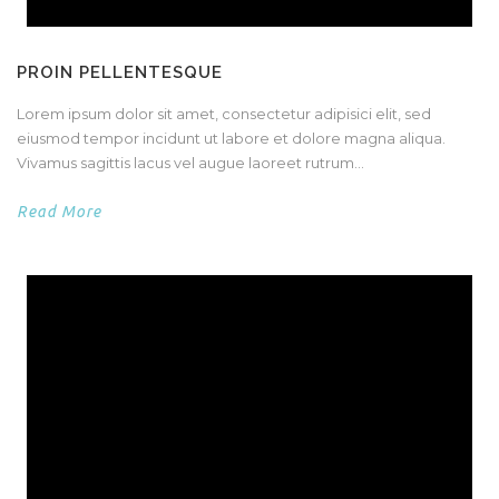
PROIN PELLENTESQUE
Lorem ipsum dolor sit amet, consectetur adipisici elit, sed
eiusmod tempor incidunt ut labore et dolore magna aliqua.
Vivamus sagittis lacus vel augue laoreet rutrum...
Read More