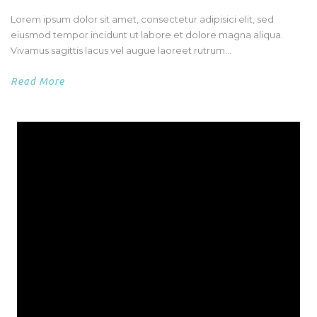
Lorem ipsum dolor sit amet, consectetur adipisici elit, sed
eiusmod tempor incidunt ut labore et dolore magna aliqua.
Vivamus sagittis lacus vel augue laoreet rutrum...
Read More