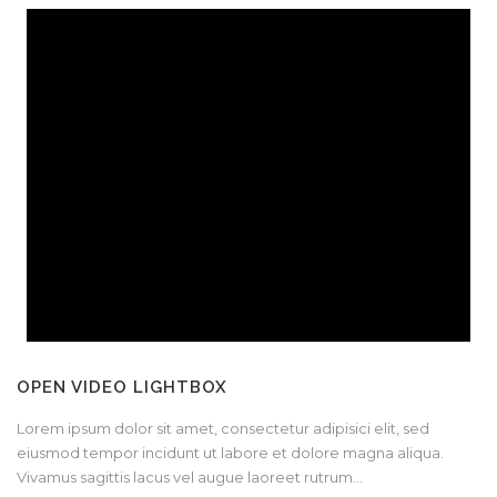
OPEN VIDEO LIGHTBOX
Lorem ipsum dolor sit amet, consectetur adipisici elit, sed
eiusmod tempor incidunt ut labore et dolore magna aliqua.
Vivamus sagittis lacus vel augue laoreet rutrum...