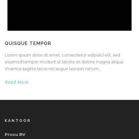
QUISQUE TEMPOR
Lorem ipsum dolor sit amet, consectetur adipisici elit, sed
eiusmod tempor incidunt ut labore et dolore magna aliqua.
Vivamus sagittis lacus vel augue laoreet rutrum...
Read More
KANTOOR
Prosu BV