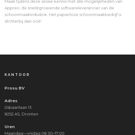
Maak tijdens deze sessie kennis met álle mogelijkheden van
Appreo, de snelstgroeiende softwareleverancier van de
schoonmaakindustrie. Het papierloze schoonmaakbedrijf is
dichterbij dan ooit!
KANTOOR
Prosu BV
Adres
IJsbaanlaan 13
8252 AS, Dronten
Uren
Maandag—vrijdag 08:30–17:00