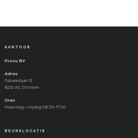
KANTOOR
Prosu BV
Adres
IJsbaanlaan 13
8252 AS, Dronten
Uren
Maandag—vrijdag 08:30–17:00
BEURSLOCATIE