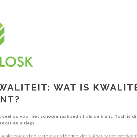
WALITEIT: WAT IS KWALIT
NT?
t veel op voor het schoonmaakbedrijf als de klant. Toch is di
tekst en uitleg!
 vaak verkeerd geïnterpreteerd begrip, dat is al het eerste probleem.