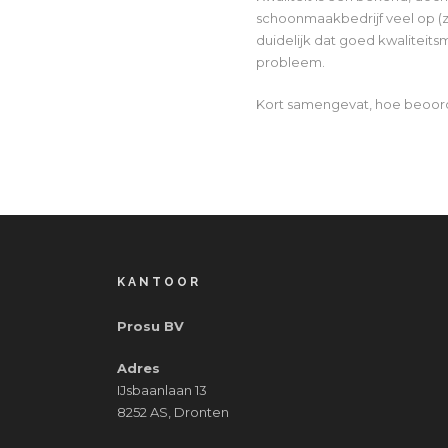
schoonmaakbedrijf veel op (z
duidelijk dat goed kwaliteits
probleem.
Kort samengevat, hoe beoordee
KANTOOR
Prosu BV
Adres
IJsbaanlaan 13
8252 AS, Dronten