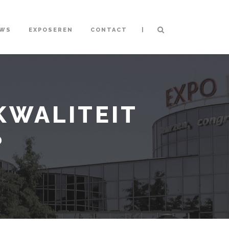
|
UWS
EXPOSEREN
CONTACT
 KWALITEIT
?