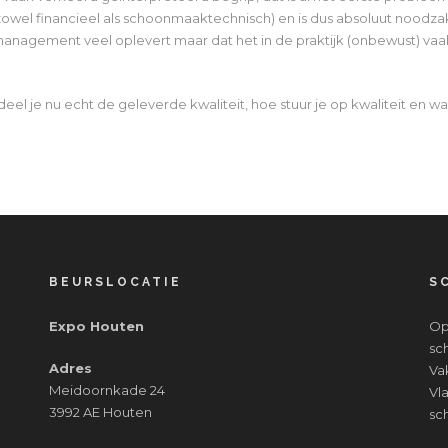
owel financieel als schoonmaaktechnisch) en is dus absoluut noodzak
management veel oplevert maar dat het in de praktijk (onbewust) vaak
l je nu echt de geleverde kwaliteit, hoe stuur je op kwaliteit en wa
BEURSLOCATIE
S
Expo Houten
Op
sc
Adres
Va
Meidoornkade 24
Vl
3992 AE Houten
sc