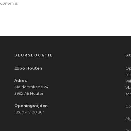
 economie.
BEURSLOCATIE
S
Expo Houten
Op
sc
Adres
Va
Meidoornkade 24
Vl
3992 AE Houten
sc
Openingstijden
Co
10:00 - 17:00 uur
Al
Pr