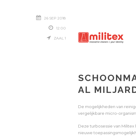
26 SEP 2018
12:00
ZAAL 1
SCHOONMAK
AL MILJAR
De mogelijkheden van reinig
vergelijkbare micro-organis
Deze turbosessie van Militex 
nieuwe toepassingsmogelijkhe