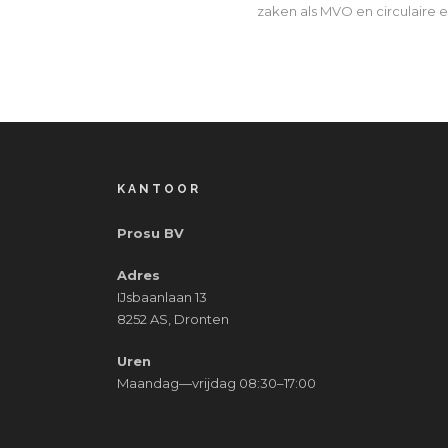
zaken als MVO en circulaire
KANTOOR
Prosu BV
Adres
IJsbaanlaan 13
8252 AS, Dronten
Uren
Maandag—vrijdag 08:30–17:00