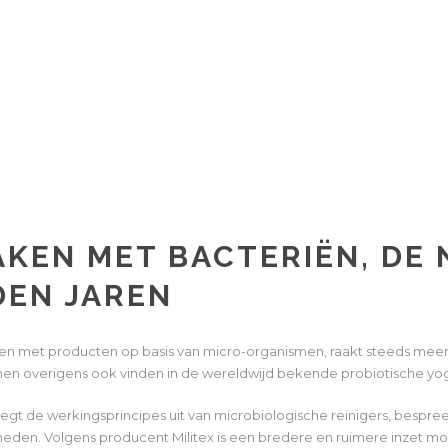
EN MET BACTERIËN, DE 
DEN JAREN
en met producten op basis van micro-organismen, raakt steeds me
men overigens ook vinden in de wereldwijd bekende probiotische yog
legt de werkingsprincipes uit van microbiologische reinigers, bespree
den. Volgens producent Militex is een bredere en ruimere inzet mo