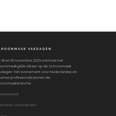
CHOONMAAK VAKDAGEN
 18 en 19 november 2025 ontmoet het
hoonmaakgilde elkaar op de Schoonmaak
kdagen: hét evenement voor Nederlandse en
aamse professionals binnen de
hoonmaakbranche.
okiebeleid
gemene voorwaarden
ivacy