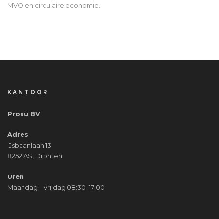
MVO en circulaire economie.
KANTOOR
Prosu BV
Adres
IJsbaanlaan 13
8252 AS, Dronten
Uren
Maandag—vrijdag 08:30–17:00