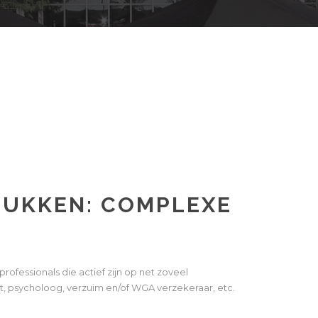
TUKKEN: COMPLEXE
ofessionals die actief zijn op net zoveel
ut, psycholoog, verzuim en/of WGA verzekeraar, etc.