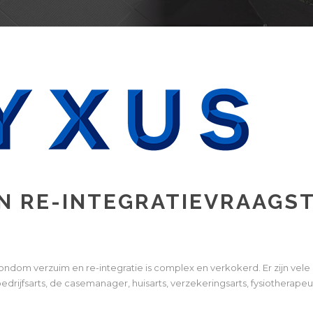
N RE-INTEGRATIEVRAAGS
dom verzuim en re-integratie is complex en verkokerd. Er zijn vele pr
drijfsarts, de casemanager, huisarts, verzekeringsarts, fysiotherape