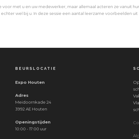
 voor met u en uw medewerker, maar allemaal acteren ze vanuit hun 
 echter wel bij u. In deze sessie een aantal leerzame voorbeelden uit 
BEURSLOCATIE
S
Expo Houten
Op
sc
Adres
Va
Meidoornkade 24
Vl
3992 AE Houten
sc
Openingstijden
Co
10:00 - 17:00 uur
Al