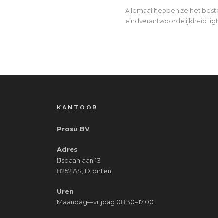
Allemaal hebben ze het beste
eindverantwoordelijkheid ligt
KANTOOR
Prosu BV
Adres
IJsbaanlaan 13
8252 AS, Dronten
Uren
Maandag—vrijdag 08:30–17:00