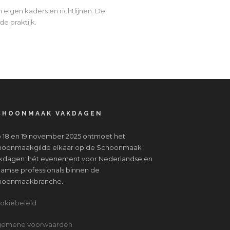
eigen kaders en richtlijnen. De
de praktijk.
CHOONMAAK VAKDAGEN
 18 en 19 november 2025 ontmoet het
hoonmaakgilde elkaar op de Schoonmaak
kdagen: hét evenement voor Nederlandse en
aamse professionals binnen de
hoonmaakbranche.
okiebeleid
gemene voorwaarden