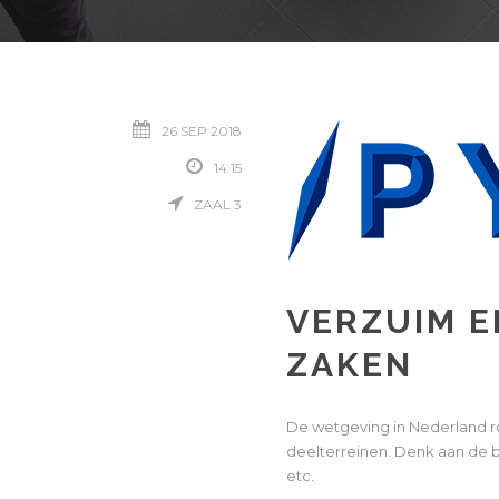
26 SEP 2018
14:15
ZAAL 3
VERZUIM E
ZAKEN
De wetgeving in Nederland ron
deelterreinen. Denk aan de be
etc.