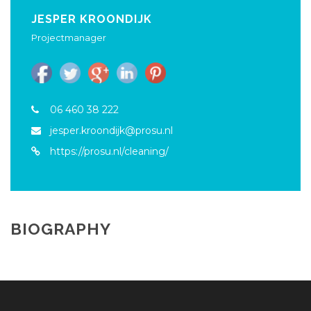
JESPER KROONDIJK
Projectmanager
06 460 38 222
jesper.kroondijk@prosu.nl
https://prosu.nl/cleaning/
BIOGRAPHY