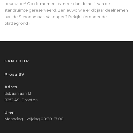
beursvloer! Op dit moment is meer dan de helft van de
standruimte gereserveerd. Benieuwd wie er dit jaar deelnemen
aan de Schoonmaak Vakdagen? Bekijk hieronder de
plattegrond↓
KANTOOR
Prosu BV
Adres
IJsbaanlaan 13
8252 AS, Dronten
Uren
Maandag—vrijdag 08:30–17:00