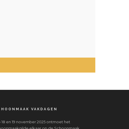
CHOONMAAK VAKDAGEN
 18 en 19 november 2025 ontmoet het
hoonmaakgilde elkaar op de Schoonmaak