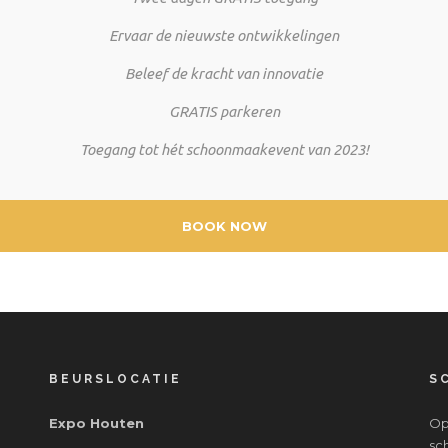
Ervaar de nieuwste ontwikkelingen
Beleef de kracht van innovatie
GRATIS parkeren
Toegang tot hét schoonmaakevent van 2023!
BOOK NOW
BEURSLOCATIE
S
Expo Houten
Op
sc