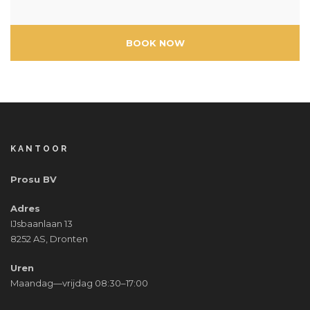
BOOK NOW
KANTOOR
Prosu BV
Adres
IJsbaanlaan 13
8252 AS, Dronten
Uren
Maandag—vrijdag 08:30–17:00