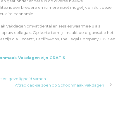
, en gaat onder andere in op diverse nieuwe
tex is een bredere en ruimere inzet mogelijk en sluit deze
culaire economie.
k Vakdagen omvat tientallen sessies waarmee u als
op uw collega’s. Op korte termijn maakt de organisatie het
zijn o.a. Excentr, FacilityApps, The Legal Company, OSB en
oonmaak Vakdagen zijn GRATIS
 en gezelligheid samen
Aftrap cao-seizoen op Schoonmaak Vakdagen