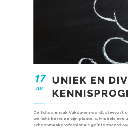
17
UNIEK EN DI
JUL
KENNISPRO
De Schoonmaak Vakdagen wordt steevast om
wellicht beter op zijn plaats is. Middels e
schoonmaakprofessionals geïnformeerd over 