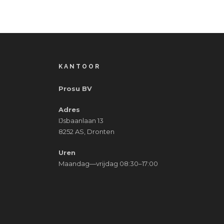
KANTOOR
Prosu BV
Adres
IJsbaanlaan 13
8252 AS, Dronten
Uren
Maandag—vrijdag 08:30–17:00