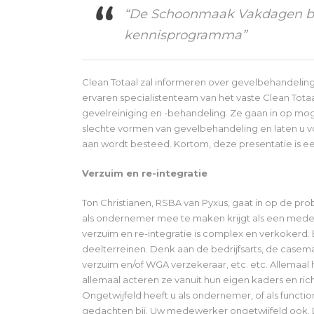
“De Schoonmaak Vakdagen bie
kennisprogramma”
Clean Totaal zal informeren over gevelbehandeling i
ervaren specialistenteam van het vaste Clean Totaalk
gevelreiniging en -behandeling. Ze gaan in op m
slechte vormen van gevelbehandeling en laten u v
aan wordt besteed. Kortom, deze presentatie is ee
Verzuim en re-integratie
Ton Christianen, RSBA van Pyxus, gaat in op de pr
als ondernemer mee te maken krijgt als een med
verzuim en re-integratie is complex en verkokerd. Er
deelterreinen. Denk aan de bedrijfsarts, de casema
verzuim en/of WGA verzekeraar, etc. etc. Allemaa
allemaal acteren ze vanuit hun eigen kaders en richt
Ongetwijfeld heeft u als ondernemer, of als funct
gedachten bij. Uw medewerker ongetwijfeld ook. 