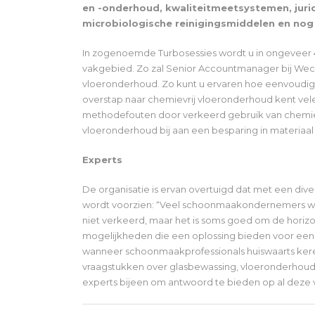
en -onderhoud, kwaliteitmeetsystemen, jurid
microbiologische reinigingsmiddelen en nog
In zogenoemde Turbosessies wordt u in ongeveer 45
vakgebied. Zo zal Senior Accountmanager bij Weco
vloeronderhoud. Zo kunt u ervaren hoe eenvoudig 
overstap naar chemievrij vloeronderhoud kent vele
methodefouten door verkeerd gebruik van chemie i
vloeronderhoud bij aan een besparing in materiaal 
Experts
De organisatie is ervan overtuigd dat met een di
wordt voorzien: “Veel schoonmaakondernemers werk
niet verkeerd, maar het is soms goed om de horiz
mogelijkheden die een oplossing bieden voor ee
wanneer schoonmaakprofessionals huiswaarts kere
vraagstukken over glasbewassing, vloeronderhou
experts bijeen om antwoord te bieden op al deze 