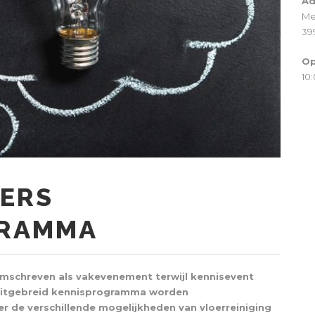
Ad
Me
39
Op
10:
VERS
GRAMMA
schreven als vakevenement terwijl kennisevent
en uitgebreid kennisprogramma worden
de verschillende mogelijkheden van vloerreiniging