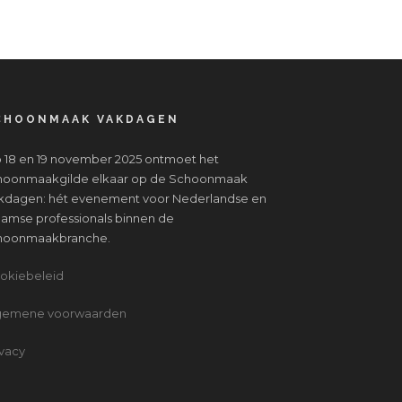
CHOONMAAK VAKDAGEN
 18 en 19 november 2025 ontmoet het
hoonmaakgilde elkaar op de Schoonmaak
kdagen: hét evenement voor Nederlandse en
aamse professionals binnen de
hoonmaakbranche.
okiebeleid
gemene voorwaarden
ivacy