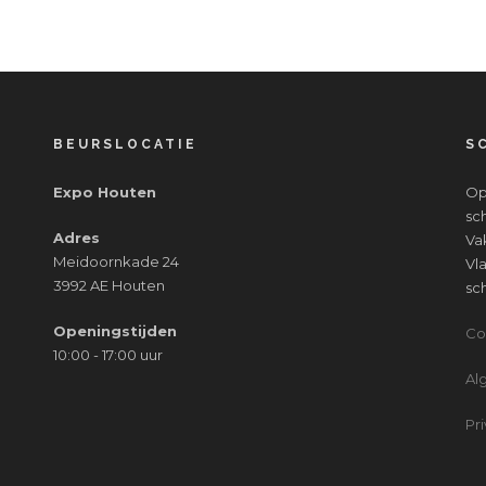
BEURSLOCATIE
S
Expo Houten
Op
sc
Adres
Va
Meidoornkade 24
Vl
3992 AE Houten
sc
Openingstijden
Co
10:00 - 17:00 uur
Al
Pr