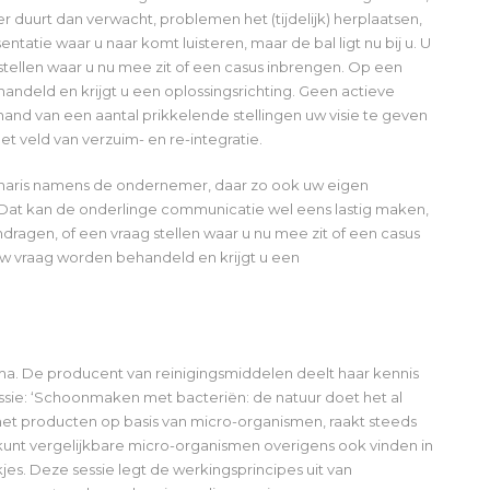
er duurt dan verwacht, problemen het (tijdelijk) herplaatsen,
tatie waar u naar komt luisteren, maar de bal ligt nu bij u. U
tellen waar u nu mee zit of een casus inbrengen. Op een
ndeld en krijgt u een oplossingsrichting. Geen actieve
nd van een aantal prikkelende stellingen uw visie te geven
t veld van verzuim- en re-integratie.
ionaris namens de ondernemer, daar zo ook uw eigen
Dat kan de onderlinge communicatie wel eens lastig maken,
dragen, of een vraag stellen waar u nu mee zit of een casus
w vraag worden behandeld en krijgt u een
ma. De producent van reinigingsmiddelen deelt haar kennis
ssie: ‘Schoonmaken met bacteriën: de natuur doet het al
met producten op basis van micro-organismen, raakt steeds
nt vergelijkbare micro-organismen overigens ook vinden in
s. Deze sessie legt de werkingsprincipes uit van