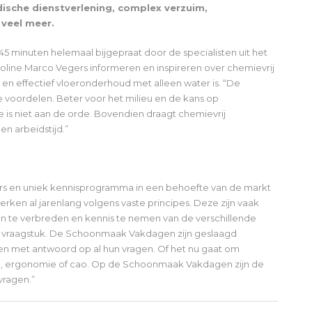
ische dienstverlening, complex verzuim,
 veel meer.
 minuten helemaal bijgepraat door de specialisten uit het
line Marco Vegers informeren en inspireren over chemievrij
en effectief vloeronderhoud met alleen water is. “De
 voordelen. Beter voor het milieu en de kans op
s niet aan de orde. Bovendien draagt chemievrij
en arbeidstijd.”
vers en uniek kennisprogramma in een behoefte van de markt
en al jarenlang volgens vaste principes. Deze zijn vaak
on te verbreden en kennis te nemen van de verschillende
n vraagstuk. De Schoonmaak Vakdagen zijn geslaagd
n met antwoord op al hun vragen. Of het nu gaat om
d, ergonomie of cao. Op de Schoonmaak Vakdagen zijn de
vragen.”