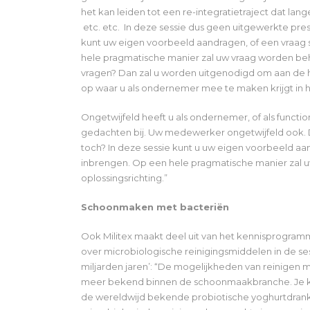
het kan leiden tot een re-integratietraject dat lang
etc. etc. In deze sessie dus geen uitgewerkte presen
kunt uw eigen voorbeeld aandragen, of een vraag s
hele pragmatische manier zal uw vraag worden beha
vragen? Dan zal u worden uitgenodigd om aan de ha
op waar u als ondernemer mee te maken krijgt in he
Ongetwijfeld heeft u als ondernemer, of als funct
gedachten bij. Uw medewerker ongetwijfeld ook. 
toch? In deze sessie kunt u uw eigen voorbeeld aan
inbrengen. Op een hele pragmatische manier zal u
oplossingsrichting.”
Schoonmaken met bacteriën
Ook Militex maakt deel uit van het kennisprogram
over microbiologische reinigingsmiddelen in de se
miljarden jaren’: “De mogelijkheden van reinigen 
meer bekend binnen de schoonmaakbranche. Je ku
de wereldwijd bekende probiotische yoghurtdrankje