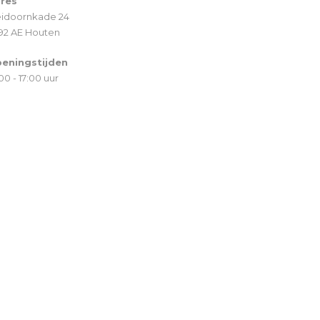
res
idoornkade 24
92 AE Houten
eningstijden
00 - 17:00 uur