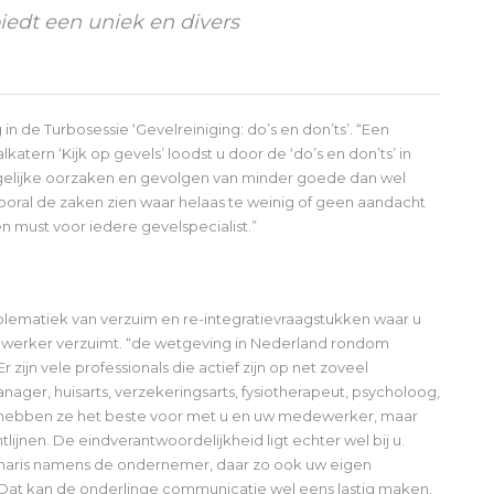
dt een uniek en divers
n de Turbosessie ‘Gevelreiniging: do’s en don’ts’. “Een
atern ‘Kijk op gevels’ loodst u door de ‘do’s en don’ts’ in
ogelijke oorzaken en gevolgen van minder goede dan wel
ooral de zaken zien waar helaas te weinig of geen aandacht
n must voor iedere gevelspecialist.”
oblematiek van verzuim en re-integratievraagstukken waar u
ewerker verzuimt. “de wetgeving in Nederland rondom
 zijn vele professionals die actief zijn op net zoveel
nager, huisarts, verzekeringsarts, fysiotherapeut, psycholoog,
l hebben ze het beste voor met u en uw medewerker, maar
lijnen. De eindverantwoordelijkheid ligt echter wel bij u.
ionaris namens de ondernemer, daar zo ook uw eigen
Dat kan de onderlinge communicatie wel eens lastig maken,