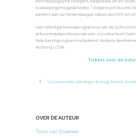
microbiologische reinigers, bespreekt zin en onzin
toepassingsmogelijkheden.” Volgens producent Mili
perfect aan op hedendaagse zaken als MVO en cir
Het volledige kennisprogramma van de Schoonmaa
schoonmaakprofessionals een voordeel kunt halen 
hele kennisprogramma bekend. Andere deelnemers 
stichting LOSK.
Tickets voor de Sch
Schoonmaak Vakdagen brengt kennis, kunde
OVER DE AUTEUR
Toon van Druenen