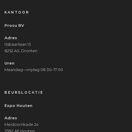
KANTOOR
Prosu BV
Adres
IJsbaanlaan 13
8252 AS, Dronten
Uren
Maandag—vrijdag 08:30–17:00
BEURSLOCATIE
Expo Houten
Adres
Meidoornkade 24
3992 AE Houten