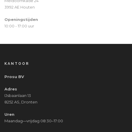
Meidoornkade 24
3992 AE Houten
Openingstijden
10:00 - 17:00 uur
KANTOOR
Prosu BV
Adres
IJsbaanlaan 13
8252 AS, Dronten
Uren
Maandag—vrijdag 08:30–17:00