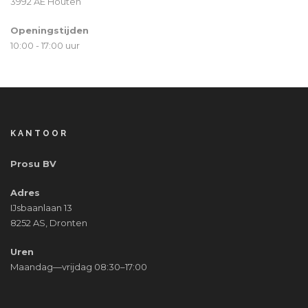
3992 AE Houten
Openingstijden
10:00 - 17:00 uur
KANTOOR
Prosu BV
Adres
IJsbaanlaan 13
8252 AS, Dronten
Uren
Maandag—vrijdag 08:30–17:00