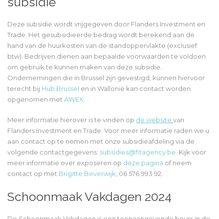
subsidie
Deze subsidie wordt vrijgegeven door Flanders Investment en
Trade. Het gesubsidieerde bedrag wordt berekend aan de
hand van de huurkosten van de standoppervlakte (exclusief
btw). Bedrijven dienen aan bepaalde voorwaarden te voldoen
om gebruik te kunnen maken van deze subsidie.
Ondernemingen die in Brussel zijn gevestigd, kunnen hiervoor
terecht bij
Hub.Brussel
en in Wallonië kan contact worden
opgenomen met
AWEX
.
Meer informatie hierover is te vinden op
de website
van
Flanders Investment en Trade. Voor meer informatie raden we u
aan contact op te nemen met onze subsidieafdeling via de
volgende contactgegevens:
subsidies@fitagency.be
. Kijk voor
meer informatie over exposeren op
deze pagina
of neem
contact op met
Brigitte Beverwijk
, 06 576 993 92.
Schoonmaak Vakdagen 2024
De Schoonmaak Vakdagen is een toonaangevende beurs in de