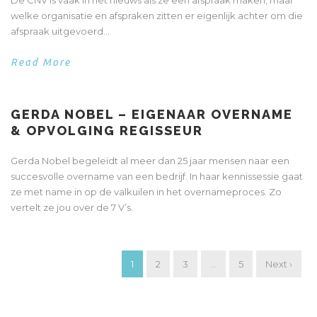
De CNV is vaak in het nieuws als ze een afspraak maken, maar
welke organisatie en afspraken zitten er eigenlijk achter om die
afspraak uitgevoerd...
Read More
GERDA NOBEL – EIGENAAR OVERNAME
& OPVOLGING REGISSEUR
Gerda Nobel begeleidt al meer dan 25 jaar mensen naar een
succesvolle overname van een bedrijf. In haar kennissessie gaat
ze met name in op de valkuilen in het overnameproces. Zo
vertelt ze jou over de 7 V’s.
1
2
3
…
5
Next ›