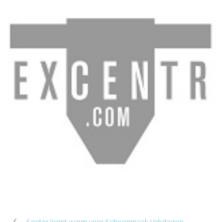
Sector loopt warm voor Schoonmaak Vakdagen