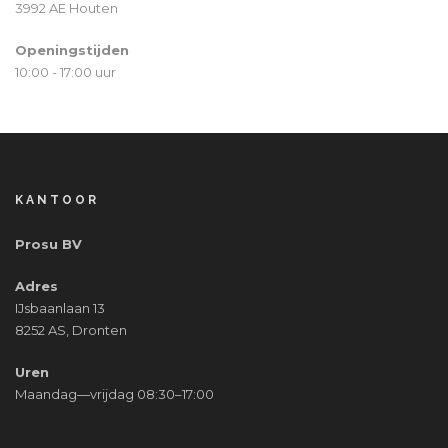
3992 AE Houten
Openingstijden
10:00 - 17:00 uur
KANTOOR
Prosu BV
Adres
IJsbaanlaan 13
8252 AS, Dronten
Uren
Maandag—vrijdag 08:30–17:00