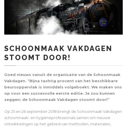
SCHOONMAAK VAKDAGEN
STOOMT DOOR!
Goed nieuws vanuit de organisatie van de Schoonmaak
Vakdagen. “Bijna tachtig procent van het beschikbare
beursoppervlak is inmiddels volgeboekt. We maken ons
op voor een succesvolle eerste editie. Je zou kunnen
zeggen; de Schoonmaak Vakdagen stoomt door!”
Op 25 en 26 september 2018 brengt de Schoonmaak Vakdagen
schoonmaak- en hygiëneprofessionals samen om nieuwe
ontwikkelingen op het gebied van methoden, materialen,