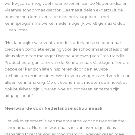
werkwijzen en nog veel meer te tonen aan de Nederlandse en
Vlaamse schoonmaaksector. Daarnaast delen experts uit de
branche hun kennis en visie over het vakgebied in het
kennisprogramma welke mede mogelijk wordt gemaakt door
Clean Totaal.
“Het landelijke vakevent voor de Nederlandse schoonmaak
biedt een complete ervaring voor de schoonmaakprofessional”,
aldus algemeen manager Lisanne Andeweg van Prosu Media
Producties, organisator van de Schoonmaak Vakdagen. “Iedere
bezoeker kan zich laten inspireren door de nieuwste
technieken en innovaties. We streven overigens veel verder dan
alleen kennismaking. Op dit evenement moeten de innovaties
ook bruikbaar zijn. Ervaren, voelen, proberen en testen zijn
uitgangspunt.”
Meerwaarde voor Nederlandse schoonmaak
Het vakevenement is een meerwaarde voor de Nederlandse
schoonmaak. Numatic was daar snel van overtuigd, aldus
Managing Director Rogier Moorman: “Wij werken graag mee