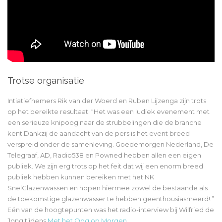
Trotse organisatie
Intiatiefnemers Rik van der Woerd en Ruben Lijzenga zijn trots
op het bereikte resultaat. “Het was een ludiek evenement met
een serieuze knipoog naar de strubbelingen die de branche
kent.Dankzij de aandacht van de pers is het event breed
verspreid onder de samenleving. Goedemorgen Nederland, De
Telegraaf, AD, Radio538 en Powned hebben allen een eigen
publiek. We zijn erg trots op het feit dat wij een enorm breed
publiek hebben kunnen bereiken met het NK
SnelGlazenwassen en hopen hiermee zowel de bestaande als
de toekomstige glazenwasser te hebben geënthousiasmeerd!.”
Eén van de hoogtepunten was het radio-interview bij Wilfried de
Jong tijdens
Met het Oog op Morgen
.