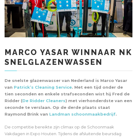
MARCO YASAR WINNAAR NK
SNELGLAZENWASSEN
De snelste glazenwasser van Nederland is Marco Yasar
van
Patrick’s Cleaning Service
. Met een tijd onder de
tien seconden en enkele strafseconden wist hij Fred de
Ridder (
De Ridder Cleaners
) met vierhonderdste van een
seconde te verslaan. Op de derde plaats staat
Raymond Brink van
Landman schoonmaakbedrijf
.
De competitie bereikte zijn climax op de Schoonmaak
Vakdagen in Expo Houten. Tijdens de afsluitende beursdag