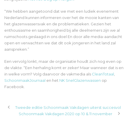
“We hebben aangetoond dat we met een ludiek evenement
Nederland kunnen informeren over het de mooie kanten van
het glazenwassersvak en de problematieken. Gezien het
enthousiasme en saamhorigheid bij alle deelnemers zijn we al
ruimschoots geslaagd in ons doel En door alle media-aandacht
open en verwachten we dat dit ook jongeren in het land zal
aanspreken.”
Een vervolg lonkt, maar de organisatie houdt zich nog even op
de vlakte. “Een herhaling komt er zeker! Maar wanneer dat is en
in welke vorm? Volg daarvoor de vakmedia als
CleanTotaal
,
SchoonmaakJournaal
en het
NK SnelGlazenwassen
op
Facebook.
Tweede editie Schoonmaak Vakdagen uiterst succesvol
Schoonmaak Vakdagen 2020 op 10 & 11 november