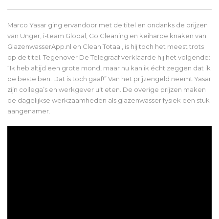
Marco Yasar ging ervandoor met de titel en ondanks de prijzen
van Unger, i-team Global, Go Cleaning en keiharde knaken van
GlazenwasserApp.nl en Clean Totaal, is hij toch het meest trots
op de titel. Tegenover De Telegraaf verklaarde hij het volgende:
“Ik heb altijd een grote mond, maar nu kan ik écht zeggen dat ik
de beste ben. Dat is toch gaaf!” Van het prijzengeld neemt Yasar
zijn collega’s en werkgever uit eten. De overige prijzen maken
de dagelijkse werkzaamheden als glazenwasser fysiek een stuk
aangenamer.