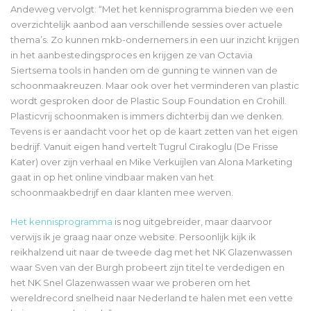
Andeweg vervolgt: “Met het kennisprogramma bieden we een
overzichtelijk aanbod aan verschillende sessies over actuele
thema’s. Zo kunnen mkb-ondernemers in een uur inzicht krijgen
in het aanbestedingsproces en krijgen ze van Octavia
Siertsema tools in handen om de gunning te winnen van de
schoonmaakreuzen. Maar ook over het verminderen van plastic
wordt gesproken door de Plastic Soup Foundation en Crohill.
Plasticvrij schoonmaken is immers dichterbij dan we denken.
Tevens is er aandacht voor het op de kaart zetten van het eigen
bedrijf. Vanuit eigen hand vertelt Tugrul Cirakoglu (De Frisse
Kater) over zijn verhaal en Mike Verkuijlen van Alona Marketing
gaat in op het online vindbaar maken van het
schoonmaakbedrijf en daar klanten mee werven.
Het kennisprogramma
is nog uitgebreider, maar daarvoor
verwijs ik je graag naar onze website. Persoonlijk kijk ik
reikhalzend uit naar de tweede dag met het NK Glazenwassen
waar Sven van der Burgh probeert zijn titel te verdedigen en
het NK Snel Glazenwassen waar we proberen om het
wereldrecord snelheid naar Nederland te halen met een vette