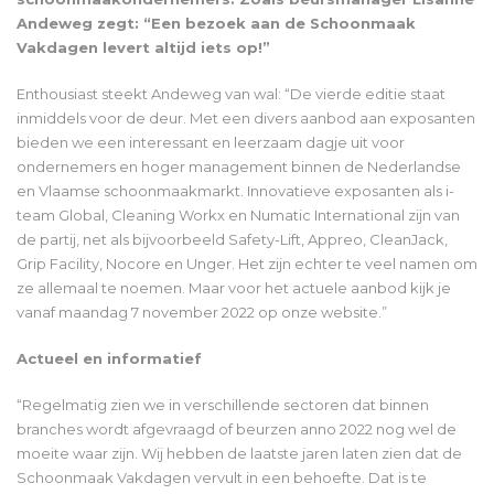
Andeweg zegt: “Een bezoek aan de Schoonmaak
Vakdagen levert altijd iets op!”
Enthousiast steekt Andeweg van wal: “De vierde editie staat
inmiddels voor de deur. Met een divers aanbod aan exposanten
bieden we een interessant en leerzaam dagje uit voor
ondernemers en hoger management binnen de Nederlandse
en Vlaamse schoonmaakmarkt. Innovatieve exposanten als i-
team Global, Cleaning Workx en Numatic International zijn van
de partij, net als bijvoorbeeld Safety-Lift, Appreo, CleanJack,
Grip Facility, Nocore en Unger. Het zijn echter te veel namen om
ze allemaal te noemen. Maar voor het actuele aanbod kijk je
vanaf maandag 7 november 2022 op onze website.”
Actueel en informatief
“Regelmatig zien we in verschillende sectoren dat binnen
branches wordt afgevraagd of beurzen anno 2022 nog wel de
moeite waar zijn. Wij hebben de laatste jaren laten zien dat de
Schoonmaak Vakdagen vervult in een behoefte. Dat is te