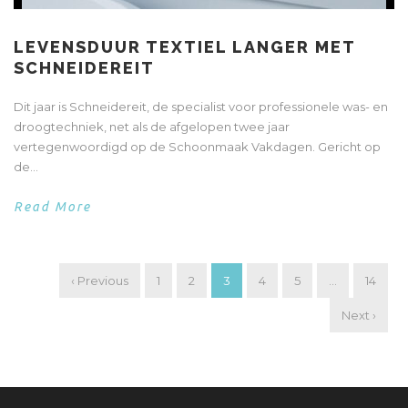
LEVENSDUUR TEXTIEL LANGER MET
SCHNEIDEREIT
Dit jaar is Schneidereit, de specialist voor professionele was- en
droogtechniek, net als de afgelopen twee jaar
vertegenwoordigd op de Schoonmaak Vakdagen. Gericht op
de...
Read More
‹ Previous
1
2
3
4
5
…
14
Next ›