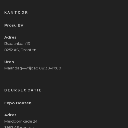
KANTOOR
Prosu BV
Adres
IJsbaanlaan 13
8252 AS, Dronten
Uren
Maandag—vrijdag 08:30–17:00
BEURSLOCATIE
Expo Houten
Adres
Meidoornkade 24
3992 AE Houten