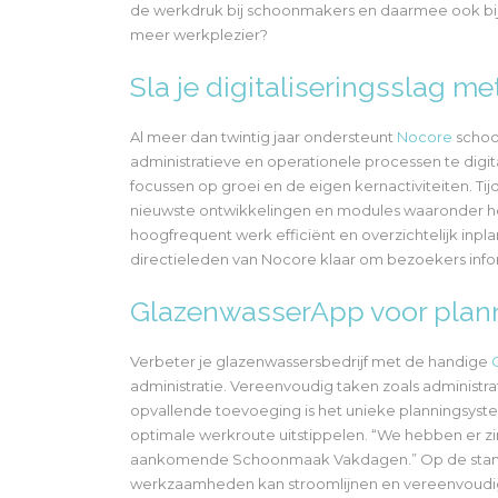
de werkdruk bij schoonmakers en daarmee ook bij 
meer werkplezier?
Sla je digitaliseringsslag m
Al meer dan twintig jaar ondersteunt
Nocore
schoo
administratieve en operationele processen te digita
focussen op groei en de eigen kernactiviteiten. T
nieuwste ontwikkelingen en modules waaronder h
hoogfrequent werk efficiënt en overzichtelijk inp
directieleden van Nocore klaar om bezoekers inf
GlazenwasserApp voor plann
Verbeter je glazenwassersbedrijf met de handige
administratie. Vereenvoudig taken zoals administrat
opvallende toevoeging is het unieke planningsyst
optimale werkroute uitstippelen. “We hebben er zi
aankomende Schoonmaak Vakdagen.” Op de stand
werkzaamheden kan stroomlijnen en vereenvoudigen