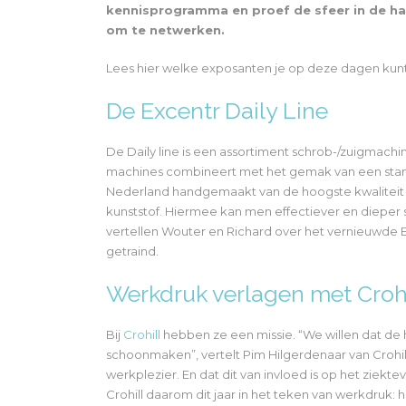
kennisprogramma en proef de sfeer in de halle
om te netwerken.
Lees hier welke exposanten je op deze dagen kun
De Excentr Daily Line
De Daily line is een assortiment schrob-/zuigmachi
machines combineert met het gemak van een stan
Nederland handgemaakt van de hoogste kwaliteit m
kunststof. Hiermee kan men effectiever en dieper 
vertellen Wouter en Richard over het vernieuwd
getraind.
Werkdruk verlagen met Crohi
Bij
Crohill
hebben ze een missie. “We willen dat d
schoonmaken”, vertelt Pim Hilgerdenaar van Crohill.
werkplezier. En dat dit van invloed is op het zie
Crohill daarom dit jaar in het teken van werkdruk: