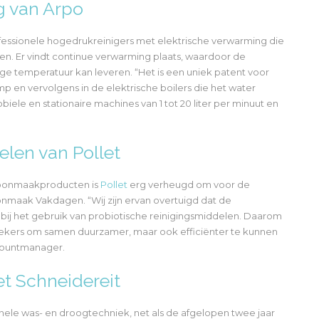
g van Arpo
essionele hogedrukreinigers met elektrische verwarming die
n. Er vindt continue verwarming plaats, waardoor de
ge temperatuur kan leveren. “Het is een uniek patent voor
p en vervolgens in de elektrische boilers die het water
ele en stationaire machines van 1 tot 20 liter per minuut en
elen van Pollet
hoonmaakproducten is
Pollet
erg verheugd om voor de
nmaak Vakdagen. “Wij zijn ervan overtuigd dat de
ij het gebruik van probiotische reinigingsmiddelen. Daarom
oekers om samen duurzamer, maar ook efficiënter te kunnen
ccountmanager.
et Schneidereit
ionele was- en droogtechniek, net als de afgelopen twee jaar