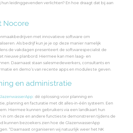
hun leidinggevenden verlichten? En hoe draagt dat bij aan
et Nocore
nmaakbedrijven met innovatieve software om
liseren. Als bedrijf kun je je op deze manier namelijk
ijdens de vakdagen presenteert de softwarespecialist de
et nieuwe planbord. Hiermee kan men laag- en
lannen. Daarnaast staan salesmedewerkers, consultants en
ormatie en demo’s van recente apps en modules te geven.
ing en administratie
GlazenwasserApp
: dé oplossing voor planning en
ie, planning en facturatie met dit alles-in-één systeem. Een
eem. Hiermee kunnen gebruikers via een landkaart hun
n in om deze en andere functies te demonstreren tijdens de
 kunnen bezoekers zien hoe de GlazenwasserApp
. “Daarnaast organiseren wij natuurlijk weer het NK