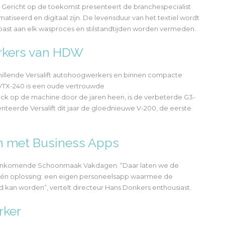
richt op de toekomst presenteert de branchespecialist
iseerd en digitaal zijn. De levensduur van het textiel wordt
past aan elk wasproces en stilstandtijden worden vermeden.
erkers van HDW
hillende Versalift autohoogwerkers en binnen compacte
 VTX-240 is een oude vertrouwde
back op de machine door de jaren heen, is de verbeterde G3-
enteerde Versalift dit jaar de gloednieuwe V-200, de eerste
n met Business Apps
e aankomende Schoonmaak Vakdagen. “Daar laten we de
één oplossing: een eigen personeelsapp waarmee de
 kan worden”, vertelt directeur Hans Donkers enthousiast.
rker