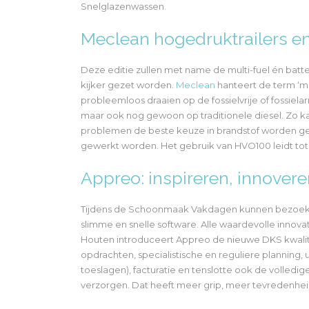
Snelglazenwassen.
Meclean hogedruktrailers en 
Deze editie zullen met name de multi-fuel én batte
kijker gezet worden.
Meclean
hanteert de term ‘mu
probleemloos draaien op de fossielvrije of fossiela
maar ook nog gewoon op traditionele diesel. Zo kan
problemen de beste keuze in brandstof worden gem
gewerkt worden. Het gebruik van HVO100 leidt tot 
Appreo: inspireren, innover
Tijdens de Schoonmaak Vakdagen kunnen bezoeker
slimme en snelle software. Alle waardevolle innovati
Houten introduceert Appreo de nieuwe DKS kwalitei
opdrachten, specialistische en reguliere planning,
toeslagen), facturatie en tenslotte ook de volledig
verzorgen. Dat heeft meer grip, meer tevredenhe