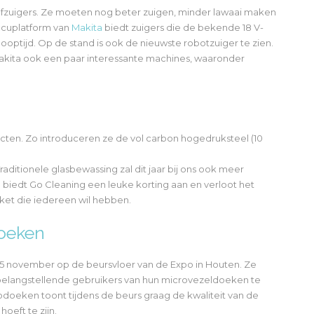
tofzuigers. Ze moeten nog beter zuigen, minder lawaai maken
accuplatform van
Makita
biedt zuigers die de bekende 18 V-
looptijd. Op de stand is ook de nieuwste robotzuiger te zien.
kita ook een paar interessante machines, waaronder
ten. Zo introduceren ze de vol carbon hogedruksteel (10
ditionele glasbewassing zal dit jaar bij ons ook meer
biedt Go Cleaning een leuke korting aan en verloot het
ucket die iedereen wil hebben.
oeken
15 november op de beursvloer van de Expo in Houten. Ze
belangstellende gebruikers van hun microvezeldoeken te
oeken toont tijdens de beurs graag de kwaliteit van de
oeft te zijn.