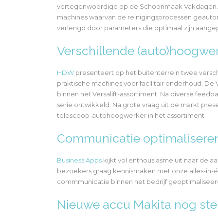
vertegenwoordigd op de Schoonmaak Vakdagen. Ge
machines waarvan de reinigingsprocessen geautomat
verlengd door parameters die optimaal zijn aange
Verschillende (auto)hoogw
HDW
presenteert op het buitenterrein twee versc
praktische machines voor facilitair onderhoud. De
binnen het Versalift-assortiment. Na diverse feed
serie ontwikkeld. Na grote vraag uit de markt pres
telescoop-autohoogwerker in het assortiment.
Communicatie optimalisere
Business Apps
kijkt vol enthousiasme uit naar d
bezoekers graag kennismaken met onze alles-in-
commmunicatie binnen het bedrijf geoptimaliseerd
Nieuwe accu Makita nog ste