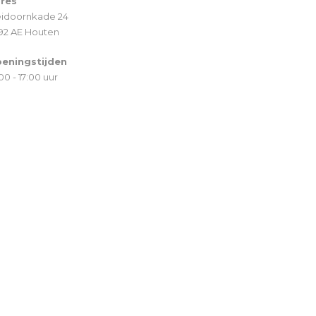
res
idoornkade 24
92 AE Houten
eningstijden
00 - 17:00 uur