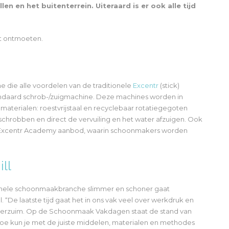
n en het buitenterrein. Uiteraard is er ook alle tijd
t ontmoeten.
ne die alle voordelen van de traditionele
Excentr
(stick)
daard schrob-/zuigmachine. Deze machines worden in
aterialen: roestvrijstaal en recyclebaar rotatiegegoten
schrobben en direct de vervuiling en het water afzuigen. Ook
e Excentr Academy aanbod, waarin schoonmakers worden
ll
e hele schoonmaakbranche slimmer en schoner gaat
 “De laatste tijd gaat het in ons vak veel over werkdruk en
kteverzuim. Op de Schoonmaak Vakdagen staat de stand van
 hoe kun je met de juiste middelen, materialen en methodes