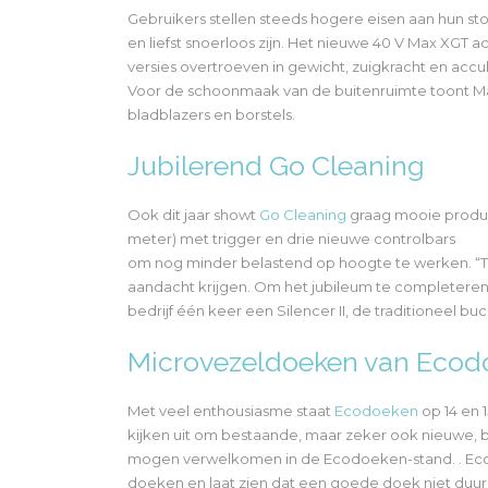
Gebruikers stellen steeds hogere eisen aan hun s
en liefst snoerloos zijn. Het nieuwe 40 V Max XGT 
versies overtroeven in gewicht, zuigkracht en accu
Voor de schoonmaak van de buitenruimte toont Ma
bladblazers en borstels.
Jubilerend Go Cleaning
Ook dit jaar showt
Go Cleaning
graag mooie produc
meter) met trigger en drie nieuwe controlbars
om nog minder belastend op hoogte te werken. “Tra
aandacht krijgen. Om het jubileum te completeren 
bedrijf één keer een Silencer II, de traditioneel b
Microvezeldoeken van Ecod
Met veel enthousiasme staat
Ecodoeken
op 14 en 
kijken uit om bestaande, maar zeker ook nieuwe, 
mogen verwelkomen in de Ecodoeken-stand. . Ecod
doeken en laat zien dat een goede doek niet duur h