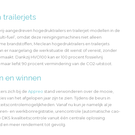
trailerjets
rij-aangedreven hogedruktrailers en trailerjet-modellen in de
lti-fuel’, omdat deze reinigingsmachines niet alleen
rme brandstoffen, Meclean hogedruktrailers en trailerjets
 er naargelang de werksituatie dit wenst of vereist, zonder
aakt. Dankzij HVO100 kan er 100 procent fossielvrij
maar liefst 90 procent vermindering van de CO2-uitstoot.
en en winnen
s zich bij de
Appreo
stand verwonderen over de mooie,
es van het afgelopen jaar zijn te zien. Tijdens de beurs in
tscontrolemogelijkheden. Vanaf nu kun je namelijk al je
 uren- en werkbonregistratie, urencontrole (automatische cao-
e DKS kwaliteitscontrole vanuit één centrale oplossing
id en meer rendement tot gevolg.