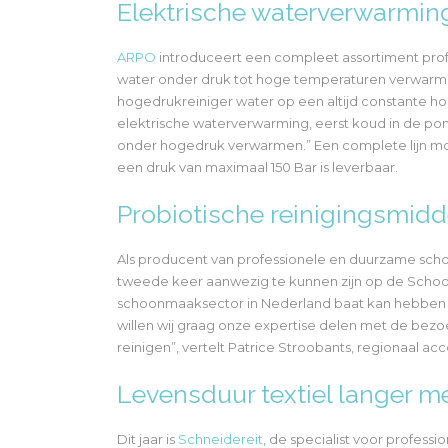
Elektrische waterverwarmin
ARPO
introduceert een compleet assortiment prof
water onder druk tot hoge temperaturen verwarme
hogedrukreiniger water op een altijd constante ho
elektrische waterverwarming, eerst koud in de pom
onder hogedruk verwarmen.” Een complete lijn mobi
een druk van maximaal 150 Bar is leverbaar.
Probiotische reinigingsmidd
Als producent van professionele en duurzame sc
tweede keer aanwezig te kunnen zijn op de Schoo
schoonmaaksector in Nederland baat kan hebben b
willen wij graag onze expertise delen met de bez
reinigen”, vertelt Patrice Stroobants, regionaal a
Levensduur textiel langer m
Dit jaar is
Schneidereit
, de specialist voor profess