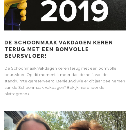
DE SCHOONMAAK VAKDAGEN KEREN
TERUG MET EEN BOMVOLLE
BEURSVLOER!
De Schoonmaak Vakdagen keren terug met een bomvolle
beursvloer! Op dit moment is meer dan de helft van de
standruimte gereserveerd. Benieuwd wie er dit jaar deelnemen
aan de Schoonmaak Vakdagen? Bekijk hieronder de
plattegrond↓