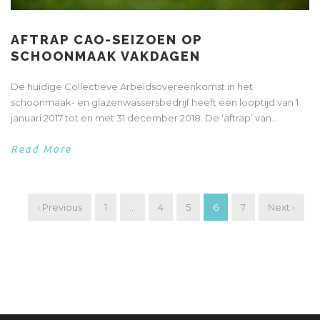
AFTRAP CAO-SEIZOEN OP
SCHOONMAAK VAKDAGEN
De huidige Collectieve Arbeidsovereenkomst in het
schoonmaak- en glazenwassersbedrijf heeft een looptijd van 1
januari 2017 tot en met 31 december 2018. De ‘aftrap’ van...
Read More
‹ Previous
1
…
4
5
6
7
Next ›