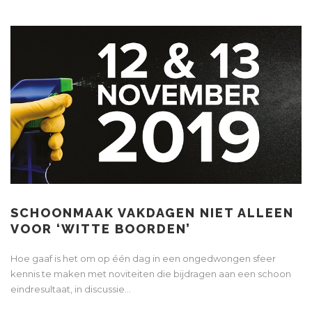
SCHOONMAAK VAKDAGEN NIET ALLEEN
VOOR ‘WITTE BOORDEN’
Hoe gaaf is het om op één dag in een ongedwongen sfeer
kennis te maken met noviteiten die bijdragen aan een schoon
eindresultaat, in discussie...