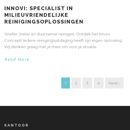
INNOVI: SPECIALIST IN
MILIEUVRIENDELIJKE
REINIGINGSOPLOSSINGEN
Sneller, beter en duurzamer reinigen: Ontdek het Innovi
Concept! Iedere reinigingsuitdaging heeft zijn eigen oplossing.
Wij denken graag met je mee om voor je situatie...
Read More
1
2
3
4
Next ›
KANTOOR