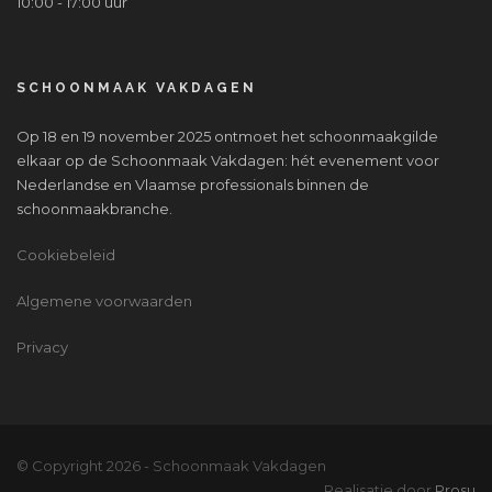
10:00 - 17:00 uur
SCHOONMAAK VAKDAGEN
Op 18 en 19 november 2025 ontmoet het schoonmaakgilde
elkaar op de Schoonmaak Vakdagen: hét evenement voor
Nederlandse en Vlaamse professionals binnen de
schoonmaakbranche.
Cookiebeleid
Algemene voorwaarden
Privacy
© Copyright
2026 - Schoonmaak Vakdagen
Realisatie door
Prosu