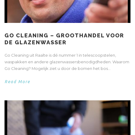
GO CLEANING – GROOTHANDEL VOOR
DE GLAZENWASSER
Go Cleaning uit Raalte is dé nummer 1 in telescoopstelen,
waspakken en andere glazenwassersbenodigdheden. Waarom
Go Cleaning? Mogelijk ziet u door de bomen het bos...
Read More